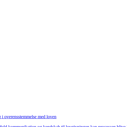
g i overensstemmelse med loven
ktfuld kommunikation og kendskab til lovgivningen kan processen blive 