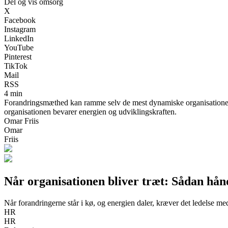
Del og vis omsorg
X
Facebook
Instagram
LinkedIn
YouTube
Pinterest
TikTok
Mail
RSS
4 min
Forandringsmæthed kan ramme selv de mest dynamiske organisationer
organisationen bevarer energien og udviklingskraften.
Omar Friis
Omar
Friis
Når organisationen bliver træt: Sådan h
Når forandringerne står i kø, og energien daler, kræver det ledelse 
HR
HR