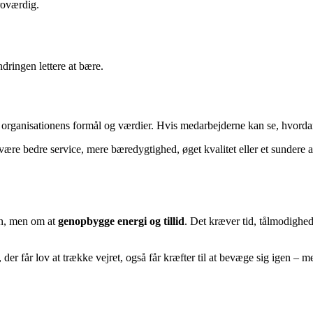
troværdig.
dringen lettere at bære.
nisationens formål og værdier. Hvis medarbejderne kan se, hvordan der
være bedre service, mere bæredygtighed, øget kvalitet eller et sundere ar
en, men om at
genopbygge energi og tillid
. Det kræver tid, tålmodighed
on, der får lov at trække vejret, også får kræfter til at bevæge sig igen 