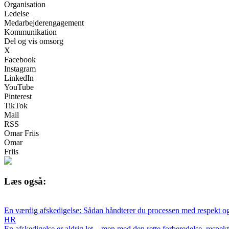
Organisation
Ledelse
Medarbejderengagement
Kommunikation
Del og vis omsorg
X
Facebook
Instagram
LinkedIn
YouTube
Pinterest
TikTok
Mail
RSS
Omar Friis
Omar
Friis
Læs også:
En værdig afskedigelse: Sådan håndterer du processen med respekt o
HR
En afskedigelse er aldrig let – men med den rette forberedelse, respe