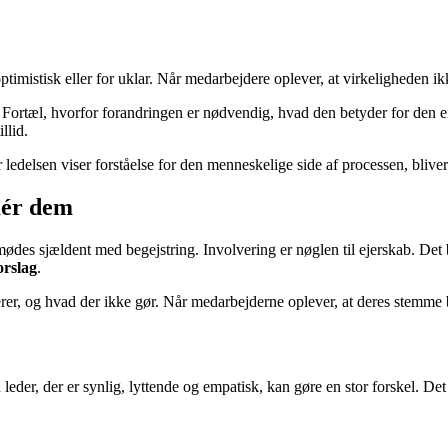
imistisk eller for uklar. Når medarbejdere oplever, at virkeligheden ikke
. Fortæl, hvorfor forandringen er nødvendig, hvad den betyder for den e
llid.
r ledelsen viser forståelse for den menneskelige side af processen, bli
mér dem
des sjældent med begejstring. Involvering er nøglen til ejerskab. Det be
orslag
.
rer, og hvad der ikke gør. Når medarbejderne oplever, at deres stemme 
leder, der er synlig, lyttende og empatisk, kan gøre en stor forskel. De