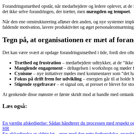
Forandringsmæthed opstår, når medarbejdere og ledere oplever, at de ikk
det ikke selve forandringen, der trætter, men
mængden og tempoet
.
Når den ene omstrukturering afløser den anden, og nye systemer implem
faldende motivation, lavere produktivitet og øget personaleomsætning
Tegn på, at organisationen er mæt af fora
Det kan være svært at opdage forandringsmæthed i tide, fordi den ofte 
Træthed og frustration
– medarbejdere udtrykker, at de “ikke o
Manglende engagement
– deltagelsen i workshops og møder fa
Cynisme
– nye initiativer mødes med kommentarer som “det har
Fokus på drift frem for udvikling
– energien går til at holde 
Stigende sygefravær
– et signal om, at presset er blevet for stor
At genkende disse mønstre er første skridt mod at handle med omtank
Læs også:
En værdig afskedigelse: Sådan håndterer du processen med respekt o
HR
En afskedigelse er aldrig let – men med den rette forberedelse, respe