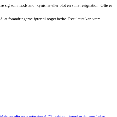
se sig som modstand, kynisme eller blot en stille resignation. Ofte er
, at forandringerne fører til noget bedre. Resultatet kan være
både værdig og professionel. Få indsigt i, hvordan du som leder