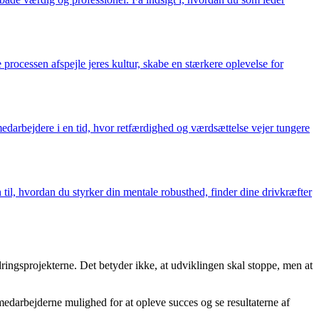
processen afspejle jeres kultur, skabe en stærkere oplevelse for
edarbejdere i en tid, hvor retfærdighed og værdsættelse vejer tungere
til, hvordan du styrker din mentale robusthed, finder dine drivkræfter
ingsprojekterne. Det betyder ikke, at udviklingen skal stoppe, men at
r medarbejderne mulighed for at opleve succes og se resultaterne af