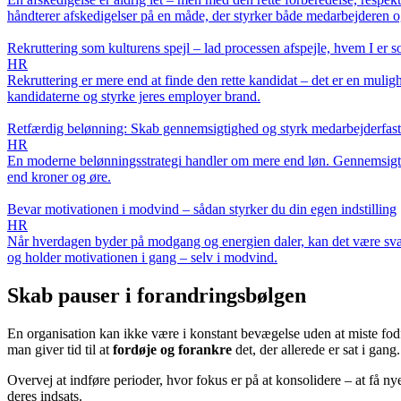
håndterer afskedigelser på en måde, der styrker både medarbejderen 
Rekruttering som kulturens spejl – lad processen afspejle, hvem I er
HR
Rekruttering er mere end at finde den rette kandidat – det er en mulig
kandidaterne og styrke jeres employer brand.
Retfærdig belønning: Skab gennemsigtighed og styrk medarbejderfast
HR
En moderne belønningsstrategi handler om mere end løn. Gennemsigtighe
end kroner og øre.
Bevar motivationen i modvind – sådan styrker du din egen indstilling
HR
Når hverdagen byder på modgang og energien daler, kan det være svært 
og holder motivationen i gang – selv i modvind.
Skab pauser i forandringsbølgen
En organisation kan ikke være i konstant bevægelse uden at miste fodf
man giver tid til at
fordøje og forankre
det, der allerede er sat i gang.
Overvej at indføre perioder, hvor fokus er på at konsolidere – at få nye
deres indsats.