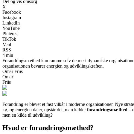
Del og vis omsorg
X
Facebook
Instagram
LinkedIn
YouTube
Pinterest
TikTok
Mail
RSS
4 min
Forandringsmæthed kan ramme selv de mest dynamiske organisationer
organisationen bevarer energien og udviklingskraften.
Omar Friis
Omar
Friis
Forandring er blevet et fast vilkår i moderne organisationer. Nye strat
kø, og energien daler, opstår det, man kalder
forandringsmæthed
– e
men en kilde til udvikling?
Hvad er forandringsmæthed?