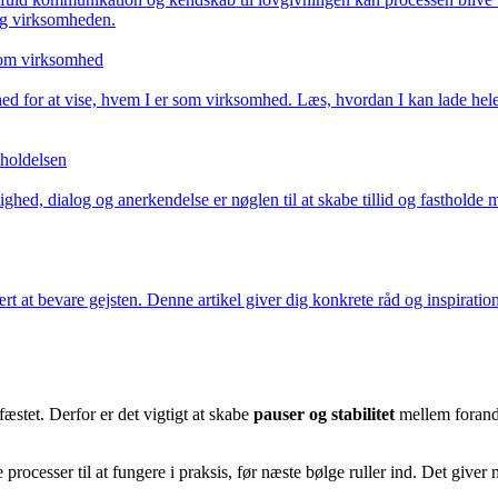
og virksomheden.
 som virksomhed
hed for at vise, hvem I er som virksomhed. Læs, hvordan I kan lade hele 
holdelsen
d, dialog og anerkendelse er nøglen til at skabe tillid og fastholde m
at bevare gejsten. Denne artikel giver dig konkrete råd og inspiration 
æstet. Derfor er det vigtigt at skabe
pauser og stabilitet
mellem forandr
 processer til at fungere i praksis, før næste bølge ruller ind. Det give