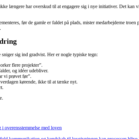
e længere har overskud til at engagere sig i nye initiativer. Det kan vi
enteres, før de gamle er faldet på plads, mister medarbejderne troen på
.
ndring
sniger sig ind gradvist. Her er nogle typiske tegn:
rker flere projekter”.
lder, og idéer udebliver.
 vi prøvet før”.
hverdagen kørende, ikke til at tænke nyt.
t.
e.
g i overensstemmelse med loven
ktfuld kommunikation og kendskab til lovgivningen kan processen blive 