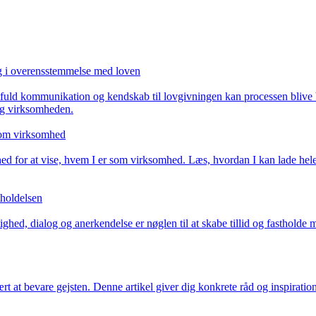
g i overensstemmelse med loven
ktfuld kommunikation og kendskab til lovgivningen kan processen blive 
og virksomheden.
 som virksomhed
hed for at vise, hvem I er som virksomhed. Læs, hvordan I kan lade hele 
holdelsen
d, dialog og anerkendelse er nøglen til at skabe tillid og fastholde m
at bevare gejsten. Denne artikel giver dig konkrete råd og inspiration 