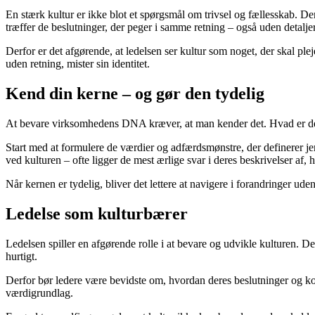
En stærk kultur er ikke blot et spørgsmål om trivsel og fællesskab. Den
træffer de beslutninger, der peger i samme retning – også uden detaljer
Derfor er det afgørende, at ledelsen ser kultur som noget, der skal pleje
uden retning, mister sin identitet.
Kend din kerne – og gør den tydelig
At bevare virksomhedens DNA kræver, at man kender det. Hvad er det, d
Start med at formulere de værdier og adfærdsmønstre, der definerer j
ved kulturen – ofte ligger de mest ærlige svar i deres beskrivelser af, 
Når kernen er tydelig, bliver det lettere at navigere i forandringer uden
Ledelse som kulturbærer
Ledelsen spiller en afgørende rolle i at bevare og udvikle kulturen. D
hurtigt.
Derfor bør ledere være bevidste om, hvordan deres beslutninger og komm
værdigrundlag.