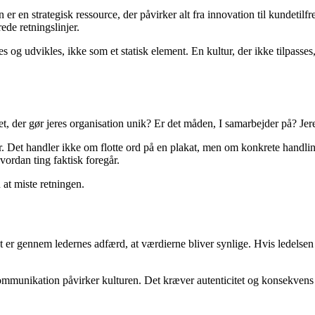
 er en strategisk ressource, der påvirker alt fra innovation til kundeti
ede retningslinjer.
s og udvikles, ikke som et statisk element. En kultur, der ikke tilpasses, 
er gør jeres organisation unik? Er det måden, I samarbejder på? Jeres 
er. Det handler ikke om flotte ord på en plakat, men om konkrete handl
hvordan ting faktisk foregår.
 at miste retningen.
et er gennem ledernes adfærd, at værdierne bliver synlige. Hvis ledelsen
unikation påvirker kulturen. Det kræver autenticitet og konsekvens – og