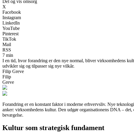
Del og vis omsorg
X
Facebook
Instagram
LinkedIn
YouTube
Pinterest
TikTok
Mail
RSS
7 min
I en tid, hvor forandring er den nye normal, bliver virksomhedens kul
udvikler sig og tilpasser sig nye vilkår.
Filip Greve
Filip
Greve
Forandring er en konstant faktor i moderne erhvervsliv. Nye teknolog
anker: virksomhedens kultur. Den udgør organisationens DNA – det, de
bevægelse.
Kultur som strategisk fundament