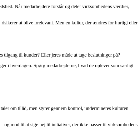
lfredshed. Når medarbejdere forstår og deler virksomhedens værdier,
risikerer at blive irrelevant. Men en kultur, der ændres for hurtigt eller
tilgang til kunder? Eller jeres måde at tage beslutninger på?
inger i hverdagen. Spørg medarbejderne, hvad de oplever som særligt
 taler om tillid, men styrer gennem kontrol, undermineres kulturen
 mod til at sige nej til initiativer, der ikke passer til virksomhedens