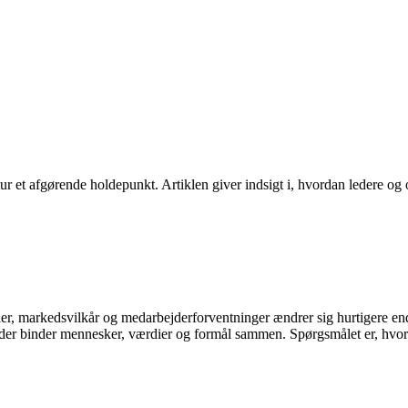
tur et afgørende holdepunkt. Artiklen giver indsigt i, hvordan ledere o
ier, markedsvilkår og medarbejderforventninger ændrer sig hurtigere end
r binder mennesker, værdier og formål sammen. Spørgsmålet er, hvordan