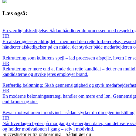
Læs også:
En værdig afskedigelse: Sådan håndterer du processen med respekt o
HR
En afskedigelse er aldrig let – men med den rette forberedelse, respe
håndterer afskedigelser på en måde, der styrker både medarbejderen 
Rekruttering som kulturens spejl – lad processen afspejle, hvem I er
HR
Rekruttering er mere end at finde den rette kandidat – det er en mulig
kandidaterne og styrke jeres employer brand.
Retfærdig belønning: Skab gennemsigtighed og styrk medarbejderfast
HR
En moderne belønningsstrategi handler om mere end løn. Gennemsigtighe
end kroner og øre.
Bevar motivationen i modvind – sådan styrker du din egen indstilling
HR
Når hverdagen byder på modgang og energien daler, kan det være svært 
og holder motivationen i gang – selv i modvind.
Succeshistorier fra onboarding – Sådan gør du