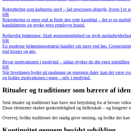
Rekruttering som kulturens spejl – lad processen afspejle, hvem I er
HR
Rekruttering er mere end at finde den rette kandidat – det er en mulig
kandidaterne og styrke jeres employer brand.
Retfærdig belønning: Skab gennemsigtighed og styrk medarbejderfast
HR
En moderne belønningsstrategi handler om mere end løn. Gennemsigtighe
end kroner og øre.
Bevar motivationen i modvind – sådan styrker du din egen indstilling
HR
Når hverdagen byder på modgang og energien daler, kan det være svært 
og holder motivationen i gang – selv i modvind.
Ritualer og traditioner som bærere af ident
Små ritualer og traditioner kan have stor betydning for at bevare vi
Disse elementer skaber genkendelighed og fællesskab – og fungerer som
Overvej, hvilke traditioner der stadig giver mening, og hvilke der kan
Kontinuitet gennem bevidst udvikling