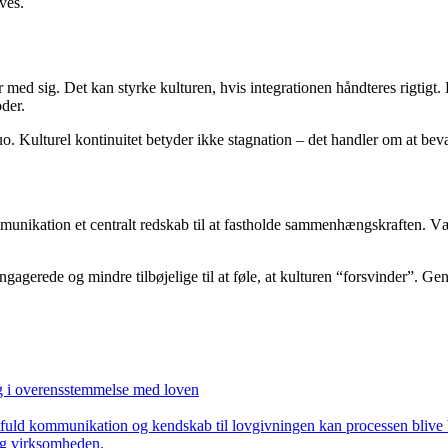
ves.
r med sig. Det kan styrke kulturen, hvis integrationen håndteres rigtigt
der.
uo. Kulturel kontinuitet betyder ikke stagnation – det handler om at bev
kommunikation et centralt redskab til at fastholde sammenhængskraften.
agerede og mindre tilbøjelige til at føle, at kulturen “forsvinder”. Ge
g i overensstemmelse med loven
ktfuld kommunikation og kendskab til lovgivningen kan processen blive 
og virksomheden.