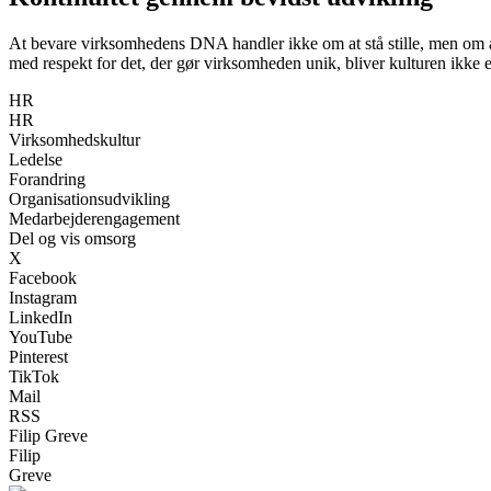
At bevare virksomhedens DNA handler ikke om at stå stille, men om a
med respekt for det, der gør virksomheden unik, bliver kulturen ikke e
HR
HR
Virksomhedskultur
Ledelse
Forandring
Organisationsudvikling
Medarbejderengagement
Del og vis omsorg
X
Facebook
Instagram
LinkedIn
YouTube
Pinterest
TikTok
Mail
RSS
Filip Greve
Filip
Greve