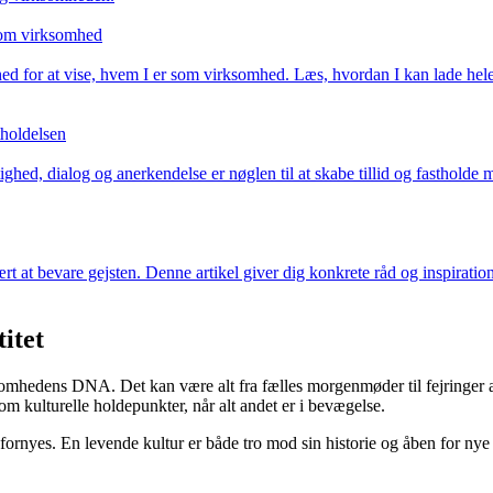
 som virksomhed
hed for at vise, hvem I er som virksomhed. Læs, hvordan I kan lade hele 
holdelsen
d, dialog og anerkendelse er nøglen til at skabe tillid og fastholde m
at bevare gejsten. Denne artikel giver dig konkrete råd og inspiration 
itet
rksomhedens DNA. Det kan være alt fra fælles morgenmøder til fejringer 
 kulturelle holdepunkter, når alt andet er i bevægelse.
 fornyes. En levende kultur er både tro mod sin historie og åben for nye