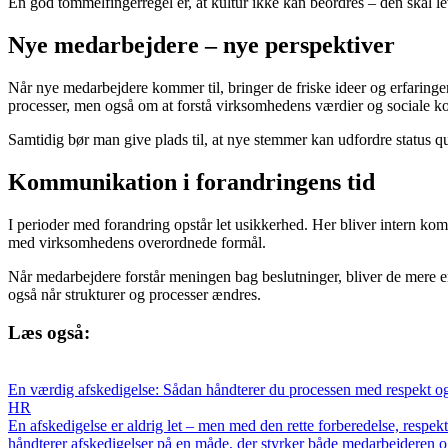
En god tommelfingerregel er, at kultur ikke kan beordres – den skal le
Nye medarbejdere – nye perspektiver
Når nye medarbejdere kommer til, bringer de friske ideer og erfaringe
processer, men også om at forstå virksomhedens værdier og sociale ko
Samtidig bør man give plads til, at nye stemmer kan udfordre status q
Kommunikation i forandringens tid
I perioder med forandring opstår let usikkerhed. Her bliver intern 
med virksomhedens overordnede formål.
Når medarbejdere forstår meningen bag beslutninger, bliver de mere eng
også når strukturer og processer ændres.
Læs også:
En værdig afskedigelse: Sådan håndterer du processen med respekt o
HR
En afskedigelse er aldrig let – men med den rette forberedelse, respe
håndterer afskedigelser på en måde, der styrker både medarbejderen 