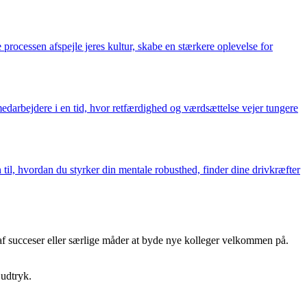
processen afspejle jeres kultur, skabe en stærkere oplevelse for
edarbejdere i en tid, hvor retfærdighed og værdsættelse vejer tungere
til, hvordan du styrker din mentale robusthed, finder dine drivkræfter
af succeser eller særlige måder at byde nye kolleger velkommen på.
 udtryk.